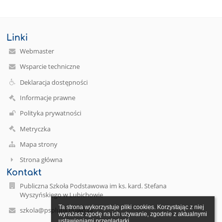
Linki
Webmaster
Wsparcie techniczne
Deklaracja dostępności
Informacje prawne
Polityka prywatności
Metryczka
Mapa strony
Strona główna
Kontakt
Publiczna Szkoła Podstawowa im ks. kard. Stefana
Wyszyńskiego w Lubichowie
Ta strona wykorzystuje pliki cookies. Korzystając z niej 
szkola@psplubichowo.pl
wyrażasz zgodę na ich używanie, zgodnie z aktualnymi 
ustawieniami przeglądarki.
