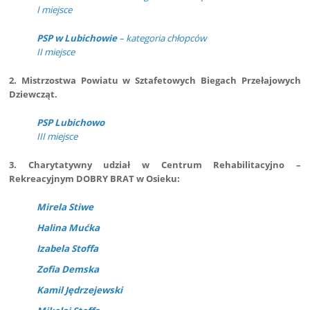
I miejsce
PSP w Lubichowie
– kategoria chłopców
II miejsce
2. Mistrzostwa Powiatu w Sztafetowych Biegach Przełajowych
Dziewcząt.
PSP Lubichowo
III miejsce
3. Charytatywny udział w Centrum Rehabilitacyjno –
Rekreacyjnym DOBRY BRAT w Osieku:
Mirela Stiwe
Halina Mućka
Izabela Stoffa
Zofia Demska
Kamil Jędrzejewski