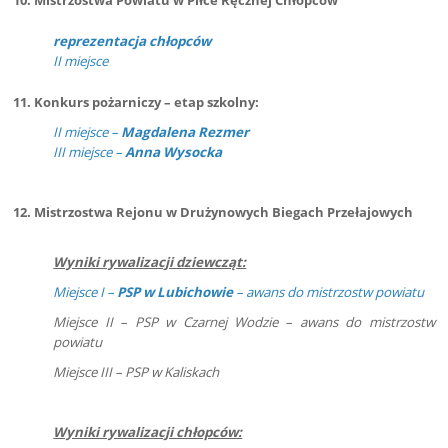
10. Mistrzostwa Powiatu w Piłce Ręcznej Chłopców
reprezentacja chłopców
II miejsce
11. Konkurs pożarniczy – etap szkolny:
II miejsce –
Magdalena Rezmer
III miejsce –
Anna Wysocka
12. Mistrzostwa Rejonu w Drużynowych Biegach Przełajowych
Wyniki rywalizacji dziewcząt:
Miejsce I –
PSP w Lubichowie
– awans do mistrzostw powiatu
Miejsce II – PSP w Czarnej Wodzie – awans do mistrzostw
powiatu
Miejsce III – PSP w Kaliskach
Wyniki rywalizacji chłopców: