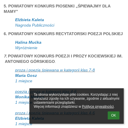
5. POWIATOWY KONKURS PIOSENKI „ŚPIEWAJMY DLA
MAMY”
Elżbieta Kaleta
Nagroda Publiczności
6. POWIATOWY KONKURS RECYTATORSKI POEZJI POLSKIEJ
Halina Mućka
Wyróżnienie
7.
POWIATOWY KONKURS POEZJI I PROZY KOCIEWSKIEJ IM.
ANTONIEGO GÓRSKIEGO
.
proza i poezja śpiewana w kategorii klas 7-8
Maria Gosz
1 miejsce
poezja i proza w kategorii klas 4-6
Ta strona wykorzystuje pliki cookies. Korzystając z niej 
Monika Mokwa
wyrażasz zgodę na ich używanie, zgodnie z aktualnymi 
1 miejsce
ustawieniami przeglądarki.

Więcej informacji znajdziesz w 
Polityce prywatności
.
proza i poezja śpiewana w kategorii klas 4-6
OK
Elżbieta Kaleta
1 miejsce