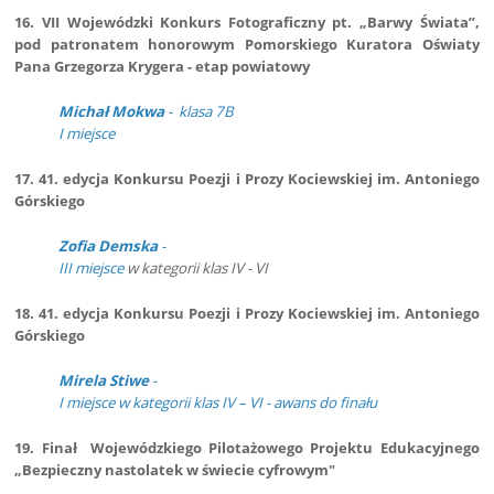
16. VII Wojewódzki Konkurs Fotograficzny pt. „Barwy Świata”,
pod patronatem honorowym Pomorskiego Kuratora Oświaty
Pana Grzegorza Krygera - etap powiatowy
Michał Mokwa
- klasa 7B
I miejsce
17.
41. edycja Konkursu Poezji i Prozy Kociewskiej im. Antoniego
Górskiego
Zofia Demska
-
III miejsce
w kategorii klas IV - VI
18. 41. edycja Konkursu Poezji i Prozy Kociewskiej im. Antoniego
Górskiego
Mirela Stiwe
-
I miejsce w kategorii klas IV – VI - ​​​​​awans do finału
19. Finał Wojewódzkiego Pilotażowego Projektu Edukacyjnego
„Bezpieczny nastolatek w świecie cyfrowym"