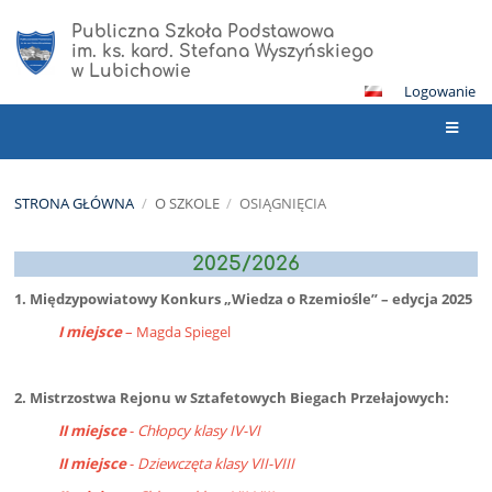
Publiczna Szkoła Podstawowa
im. ks. kard. Stefana Wyszyńskiego
w Lubichowie
Logowanie
STRONA GŁÓWNA
/
O SZKOLE
/
OSIĄGNIĘCIA
Osiągnięcia
2025/2026
1. Międzypowiatowy Konkurs „Wiedza o Rzemiośle” – edycja 2025
I miejsce
– Magda Spiegel
2. Mistrzostwa Rejonu w Sztafetowych Biegach Przełajowych:
II miejsce
-
Chłopcy klasy IV-VI
II miejsce
-
Dziewczęta klasy VII-VIII