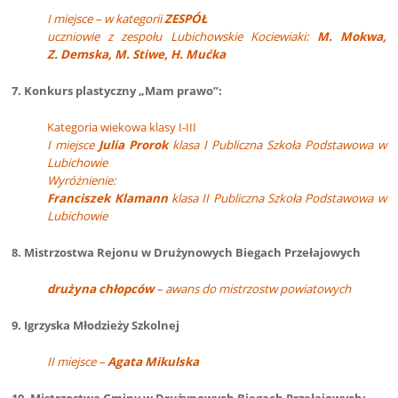
I miejsce
– w kategorii
ZESPÓŁ
uczniowie z zespołu Lubichowskie Kociewiaki:
M. Mokwa,
Z. Demska, M. Stiwe, H. Mućka
7. Konkurs plastyczny „Mam prawo”:
Kategoria wiekowa klasy I-III
I miejsce
Julia Prorok
klasa I Publiczna Szkoła Podstawowa w
Lubichowie
Wyróżnienie:
Franciszek Klamann
klasa II Publiczna Szkoła Podstawowa w
Lubichowie
8. Mistrzostwa Rejonu w Drużynowych Biegach Przełajowych
drużyna chłopców
– awans do mistrzostw powiatowych
9. Igrzyska Młodzieży Szkolnej
II miejsce –
Agata Mikulska