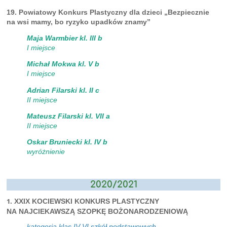
19. Powiatowy Konkurs Plastyczny dla dzieci „Bezpiecznie
na wsi mamy, bo ryzyko upadków znamy”
Maja Warmbier kl. III b
I miejsce
Michał Mokwa kl. V b
I miejsce
Adrian Filarski kl. II c
II miejsce
Mateusz Filarski kl. VII a
II miejsce
Oskar Bruniecki kl. IV b
wyróżnienie
2020/2021
1.
XXIX KOCIEWSKI KONKURS PLASTYCZNY
NA NAJCIEKAWSZĄ SZOPKĘ BOŻONARODZENIOWĄ
kategoria klas IV-VI szkół podstawowych