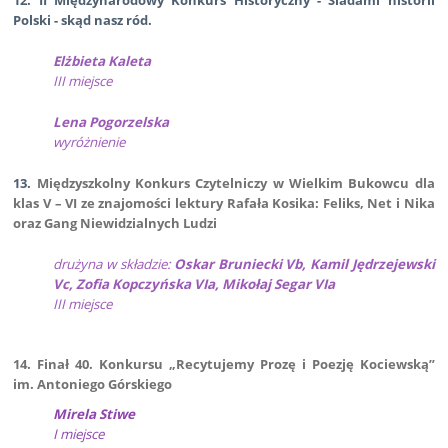
12. II Międzynarodowy Konkurs Historyczny - Śladami historii
Polski - skąd nasz ród.
Elżbieta Kaleta
III miejsce
Lena Pogorzelska
wyróżnienie
13.
Międzyszkolny Konkurs Czytelniczy w Wielkim Bukowcu dla
klas V – VI ze znajomości lektury Rafała Kosika: Feliks, Net i Nika
oraz Gang Niewidzialnych Ludzi
drużyna w składzie:
Oskar Bruniecki Vb, Kamil Jędrzejewski
Vc, Zofia Kopczyńska VIa, Mikołaj Segar VIa
III miejsce
14. Finał 40. Konkursu „Recytujemy Prozę i Poezję Kociewską”
im. Antoniego Górskiego
Mirela Stiwe
I miejsce