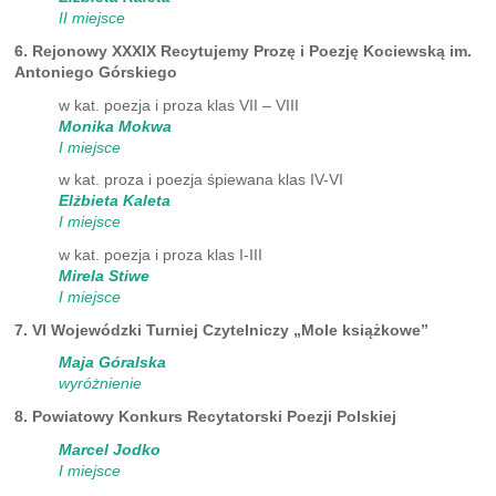
II miejsce
6. Rejonowy XXXIX Recytujemy Prozę i Poezję Kociewską im.
Antoniego Górskiego
w kat. poezja i proza klas VII – VIII
Monika Mokwa
I miejsce
w kat. proza i poezja śpiewana klas IV-VI
Elżbieta Kaleta
I miejsce
w kat. poezja i proza klas I-III
Mirela Stiwe
I miejsce
7. VI Wojewódzki Turniej Czytelniczy „Mole książkowe”
Maja Góralska
wyróżnienie
8. Powiatowy Konkurs Recytatorski Poezji Polskiej
Marcel Jodko
I miejsce