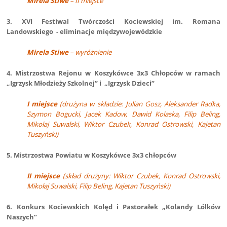
Mirela Stiwe
– II miejsce
3. XVI Festiwal Twórczości Kociewskiej im. Romana
Landowskiego - eliminacje międzywojewódzkie
Mirela Stiwe
– wyróżnienie
4. Mistrzostwa Rejonu w Koszykówce 3x3 Chłopców w ramach
„Igrzysk Młodzieży Szkolnej” i „Igrzysk Dzieci”
I miejsce
(drużyna w składzie: Julian Gosz, Aleksander Radka,
Szymon Bogucki, Jacek Kadow, Dawid Kolaska, Filip Beling,
Mikołaj Suwalski, Wiktor Czubek, Konrad Ostrowski, Kajetan
Tuszyński)
5. Mistrzostwa Powiatu w Koszykówce 3x3 chłopców
II miejsce
(skład drużyny: Wiktor Czubek, Konrad Ostrowski,
Mikołaj Suwalski, Filip Beling, Kajetan Tuszyński)
6. Konkurs Kociewskich Kolęd i Pastorałek „Kolandy Lólków
Naszych”