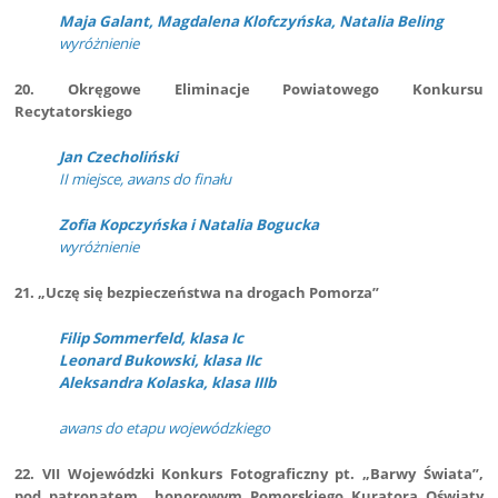
Maja Galant, Magdalena Klofczyńska, Natalia Beling
wyróżnienie
20. Okręgowe Eliminacje Powiatowego Konkursu
Recytatorskiego
Jan Czecholiński
II miejsce, awans do finału
Zofia Kopczyńska i Natalia Bogucka
wyróżnienie
21. „Uczę się bezpieczeństwa na drogach Pomorza”
Filip Sommerfeld, klasa Ic
Leonard Bukowski, klasa IIc
Aleksandra Kolaska, klasa IIIb
awans do etapu wojewódzkiego
22.
VII Wojewódzki Konkurs Fotograficzny pt. „Barwy Świata”,
pod patronatem honorowym Pomorskiego Kuratora Oświaty