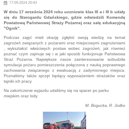
17.09.2024 20:43
W dniu 17 września 2024 roku uczniowie klas III a i III b udały
się do Starogardu Gdańskiego, gdzie odwiedzili Komendę
Powiatową Państwowej Straży Pożarnej oraz salę edukacyjną
"Ognik".
Podczas zajęć mieli okazję zgłębić swoją wiedzę na temat
zagrożeń związanych z pożarami oraz miejscowymi zagrożeniami
, wykształcić właściwych postaw wobec zagrożeń, jak również
poznać czym zajmuje się i w jaki sposób funkcjonuje Państwowa
Straż Pożarna. Największe nasze zainteresowanie wzbudziła
symulacja pożaru pomieszczenia połączona z nauką poprawnego
zachowania związanego z ewakuacją z zadymionego miejsca.
Poznaliśmy także sprzęt będący wyposażeniem strażaków oraz
tajniki ich pracy.
Na zakończenie wyjazdu udaliśmy się na spacer po parku
miejskim oraz lody.
M. Bogucka, R. Jodko