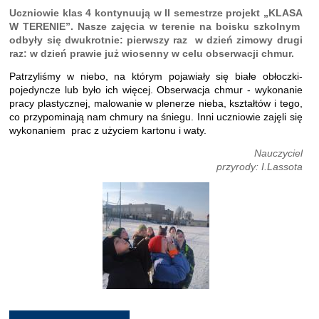
Uczniowie klas 4 kontynuują w II semestrze projekt „KLASA
W TERENIE”. Nasze zajęcia w terenie na boisku szkolnym
odbyły się dwukrotnie: pierwszy raz w dzień zimowy drugi
raz: w dzień prawie już wiosenny w celu obserwacji chmur.
Patrzyliśmy w niebo, na którym pojawiały się białe obłoczki-
pojedyncze lub było ich więcej. Obserwacja chmur - wykonanie
pracy plastycznej, malowanie w plenerze nieba, kszta
ł
tów i tego,
co przypominaj
ą
nam chmury na
śniegu
. Inni uczniowie zaj
ęli się
w
ykonaniem prac z u
życiem kartonu i waty.
Nauczyciel
przyrody: I.Lassota