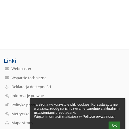
Linki
Webmaster
Wsparcie techniczne
Deklaracja dostępności
Informacje prawne
Polityka prywatności
Ta strona wykorzystuje pliki cookies. Korzystając z niej 
wyrażasz zgodę na ich używanie, zgodnie z aktualnymi 
ustawieniami przeglądarki.

Metryczka
Więcej informacji znajdziesz w 
Polityce prywatności
.
Mapa strony
OK