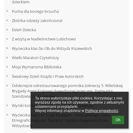
dzieckiem.
Pucha dla kociego brzucha
Zbiórka odzieży zakończona!
Dzień Dziecka
Z wizytą w Nadleśnictwie Lubichowo
Wycieczka klas 0a i 0b do Wdzydz Kiszewskich
Wielki Maraton Czytelniczy
Moja Wymarzona Biblioteka
Światowy Dzień Książki i Praw Autorskich
Odsłonięcie odrestaurowanego pomnika żołnierzy 5. Wileńskiej
Brygady Armii Krajowej dowodzonej przez mjr. Zygmunta
Szendzielarza „Łupaszkę”
Ta strona wykorzystuje pliki cookies. Korzystając z niej 
wyrażasz zgodę na ich używanie, zgodnie z aktualnymi 
Wyniki konkursu „Szalony świat kota Cukierka"
ustawieniami przeglądarki.

Więcej informacji znajdziesz w 
Polityce prywatności
.
Wycieczka klas 1a i 1c do Muzeum – Kaszubskiego Parku
Etnograficznego im. Teodory i Izydora Gulgowskich we
OK
Wdzydzach