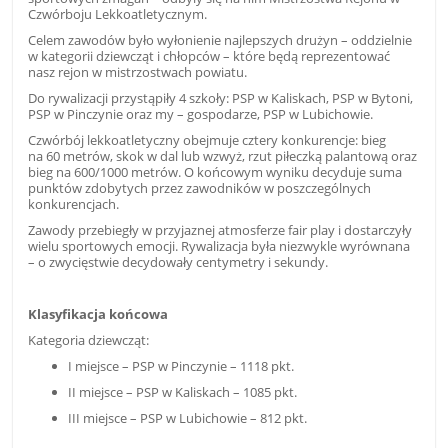
Czwórboju Lekkoatletycznym.
Celem zawodów było wyłonienie najlepszych drużyn – oddzielnie
w kategorii dziewcząt i chłopców – które będą reprezentować
nasz rejon w mistrzostwach powiatu.
Do rywalizacji przystąpiły 4 szkoły: PSP w Kaliskach, PSP w Bytoni,
PSP w Pinczynie oraz my – gospodarze, PSP w Lubichowie.
Czwórbój lekkoatletyczny obejmuje cztery konkurencje: bieg
na 60 metrów, skok w dal lub wzwyż, rzut piłeczką palantową oraz
bieg na 600/1000 metrów. O końcowym wyniku decyduje suma
punktów zdobytych przez zawodników w poszczególnych
konkurencjach.
Zawody przebiegły w przyjaznej atmosferze fair play i dostarczyły
wielu sportowych emocji. Rywalizacja była niezwykle wyrównana
– o zwycięstwie decydowały centymetry i sekundy.
Klasyfikacja końcowa
Kategoria dziewcząt:
I miejsce – PSP w Pinczynie – 1118 pkt.
II miejsce – PSP w Kaliskach – 1085 pkt.
III miejsce – PSP w Lubichowie – 812 pkt.