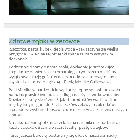
Zdrowe ząbki w zerówce
„Szczotka, pasta, kubek, ciepła woda – tak zaczyna się wielka
przygoda…” – słowa tej piosenki znane są nam wszystkim
doskonale.
Codziennie dbamy o nasze ząbki, dokładnie je szczotkując
i regularnie odwiedzając stomatologa. Tym razem mieliśmy
wyjątkową okazję gościć w naszym oddziale zerowym panią
asystentkę stomatologiczną – Panią Monikę Galikowską.
Pani Monika w bardzo ciekawy i przystępny sposób pokazała
nam, jak prawidłowo oraz jak długo należy szczotkować zęby.
Dowiedzieliśmy się również, jakich produktów warto unikać –
między innymi gum do żucia, lizaków, żelowych cukierków,
a przede wszystkim chipsów, które nie sprzyjają zdrowiu naszych
zębów.
Na zakończenie spotkania czekała na nas miła niespodzianka –
każde dziecko otrzymało szczoteczkę i pastę do zębów
Teraz jeszcze bardziej postaramy się dbać o nasze uśmiechy