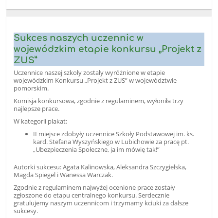
Sukces naszych uczennic w
wojewódzkim etapie konkursu „Projekt z
ZUS”
Uczennice naszej szkoły zostały wyróżnione w etapie
wojewódzkim Konkursu „Projekt z ZUS” w województwie
pomorskim.
Komisja konkursowa, zgodnie z regulaminem, wyłoniła trzy
najlepsze prace.
W kategorii plakat:
II miejsce zdobyły uczennice Szkoły Podstawowej im. ks.
kard. Stefana Wyszyńskiego w Lubichowie za pracę pt.
„Ubezpieczenia Społeczne, ja im mówię tak!”
Autorki sukcesu: Agata Kalinowska, Aleksandra Szczygielska,
Magda Spiegel i Wanessa Warczak.
Zgodnie z regulaminem najwyżej ocenione prace zostały
zgłoszone do etapu centralnego konkursu. Serdecznie
gratulujemy naszym uczennicom i trzymamy kciuki za dalsze
sukcesy.