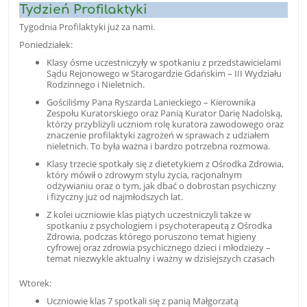
Tydzień Profilaktyki
Tygodnia Profilaktyki już za nami.
Poniedziałek:
Klasy ósme uczestniczyły w spotkaniu z przedstawicielami
Sądu Rejonowego w Starogardzie Gdańskim – III Wydziału
Rodzinnego i Nieletnich.
Gościliśmy Pana Ryszarda Lanieckiego – Kierownika
Zespołu Kuratorskiego oraz Panią Kurator Darię Nadolską,
którzy przybliżyli uczniom rolę kuratora zawodowego oraz
znaczenie profilaktyki zagrożeń w sprawach z udziałem
nieletnich. To była ważna i bardzo potrzebna rozmowa.
Klasy trzecie spotkały się z dietetykiem z Ośrodka Zdrowia,
który mówił o zdrowym stylu życia, racjonalnym
odżywianiu oraz o tym, jak dbać o dobrostan psychiczny
i fizyczny już od najmłodszych lat.
Z kolei uczniowie klas piątych uczestniczyli także w
spotkaniu z psychologiem i psychoterapeutą z Ośrodka
Zdrowia, podczas którego poruszono temat higieny
cyfrowej oraz zdrowia psychicznego dzieci i młodzieży –
temat niezwykle aktualny i ważny w dzisiejszych czasach
Wtorek:
Uczniowie klas 7 spotkali się z panią Małgorzatą