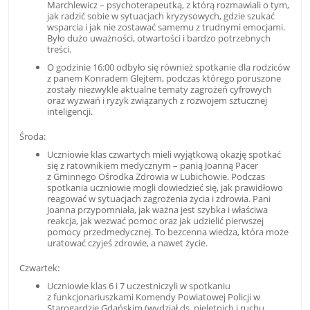
Marchlewicz – psychoterapeutką, z którą rozmawiali o tym,
jak radzić sobie w sytuacjach kryzysowych, gdzie szukać
wsparcia i jak nie zostawać samemu z trudnymi emocjami.
Było dużo uważności, otwartości i bardzo potrzebnych
treści.
O godzinie 16:00 odbyło się również spotkanie dla rodziców
z panem Konradem Glejtem, podczas którego poruszone
zostały niezwykle aktualne tematy zagrożeń cyfrowych
oraz wyzwań i ryzyk związanych z rozwojem sztucznej
inteligencji.
Środa:
Uczniowie klas czwartych mieli wyjątkową okazję spotkać
się z ratownikiem medycznym – panią Joanną Pacer
z Gminnego Ośrodka Zdrowia w Lubichowie. Podczas
spotkania uczniowie mogli dowiedzieć się, jak prawidłowo
reagować w sytuacjach zagrożenia życia i zdrowia. Pani
Joanna przypomniała, jak ważna jest szybka i właściwa
reakcja, jak wezwać pomoc oraz jak udzielić pierwszej
pomocy przedmedycznej. To bezcenna wiedza, która może
uratować czyjeś zdrowie, a nawet życie.
Czwartek:
Uczniowie klas 6 i 7 uczestniczyli w spotkaniu
z funkcjonariuszkami Komendy Powiatowej Policji w
Starogardzie Gdańskim (wydział ds. nieletnich i ruchu