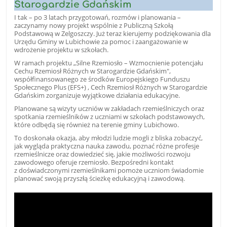
Starogardzie Gdańskim
I tak – po 3 latach przygotowań, rozmów i planowania –
zaczynamy nowy projekt wspólnie z Publiczną Szkołą
Podstawową w Zelgoszczy. Już teraz kierujemy podziękowania dla
Urzędu Gminy w Lubichowie za pomoc i zaangażowanie w
wdrożenie projektu w szkołach.
W ramach projektu „Silne Rzemiosło – Wzmocnienie potencjału
Cechu Rzemiosł Różnych w Starogardzie Gdańskim",
współfinansowanego ze środków Europejskiego Funduszu
Społecznego Plus (EFS+) , Cech Rzemiosł Różnych w Starogardzie
Gdańskim zorganizuje wyjątkowe działania edukacyjne.
Planowane są wizyty uczniów w zakładach rzemieślniczych oraz
spotkania rzemieślników z uczniami w szkołach podstawowych,
które odbędą się również na terenie gminy Lubichowo.
To doskonała okazja, aby młodzi ludzie mogli z bliska zobaczyć,
jak wygląda praktyczna nauka zawodu, poznać różne profesje
rzemieślnicze oraz dowiedzieć się, jakie możliwości rozwoju
zawodowego oferuje rzemiosło. Bezpośredni kontakt
z doświadczonymi rzemieślnikami pomoże uczniom świadomie
planować swoją przyszłą ścieżkę edukacyjną i zawodową.