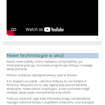
Nowe technologie w akcji
Nasze nowe tablety, które niedawno otrzymaliśmy, już
intensywnie pracują. Uczniowie programują, testują i rozwijają
swoje pomysły.
Photon został już zaprogramowany i jest w drodze.
A to dopiero początek – wkrótce dołączą do nas kolejne 4
Photony. Wszystko po to, aby zajęcia były jeszcze bardziej
atrakcyjne, nowoczesne i inspirujące, a nasi uczniowie mogli
rozwijać swoje pasje i kompetencje przyszłości.
Podczas ostatnich zajęć koła informatycznego zamienialiśmy
naszego robota w lampę z czujnikiem zmierzchu, oraz w pojazd