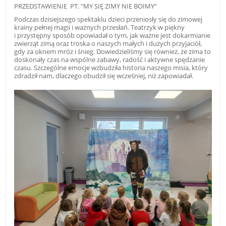
PRZEDSTAWIENIE PT. "MY SIĘ ZIMY NIE BOIMY”
Podczas dzisiejszego spektaklu dzieci przeniosły się do zimowej
krainy pełnej magii i ważnych przesłań. Teatrzyk w piękny
i przystępny sposób opowiadał o tym, jak ważne jest dokarmianie
zwierząt zimą oraz troska o naszych małych i dużych przyjaciół,
gdy za oknem mróz i śnieg. Dowiedzieliśmy się również, że zima to
doskonały czas na wspólne zabawy, radość i aktywne spędzanie
czasu. Szczególne emocje wzbudziła historia naszego misia, który
zdradził nam, dlaczego obudził się wcześniej, niż zapowiadał.