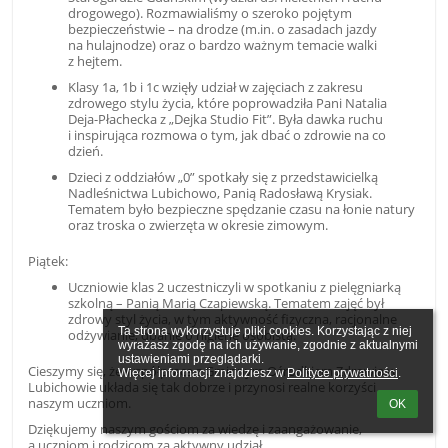
drogowego). Rozmawialiśmy o szeroko pojętym
bezpieczeństwie – na drodze (m.in. o zasadach jazdy
na hulajnodze) oraz o bardzo ważnym temacie walki
z hejtem.
Klasy 1a, 1b i 1c wzięły udział w zajęciach z zakresu
zdrowego stylu życia, które poprowadziła Pani Natalia
Deja-Płachecka z „Dejka Studio Fit”. Była dawka ruchu
i inspirująca rozmowa o tym, jak dbać o zdrowie na co
dzień.
Dzieci z oddziałów „0” spotkały się z przedstawicielką
Nadleśnictwa Lubichowo, Panią Radosławą Krysiak.
Tematem było bezpieczne spędzanie czasu na łonie natury
oraz troska o zwierzęta w okresie zimowym.
Piątek:
Uczniowie klas 2 uczestniczyli w spotkaniu z pielęgniarką
szkolną – Panią Marią Czapiewską. Tematem zajęć był
zdrowy styl życia, w tym aktywność fizyczna, racjonalne
Ta strona wykorzystuje pliki cookies. Korzystając z niej 
odżywianie, dbanie o higienę osobistą.
wyrażasz zgodę na ich używanie, zgodnie z aktualnymi 
ustawieniami przeglądarki.

Cieszymy się, że współpraca z Gminnym Ośrodkiem Zdrowia w
Więcej informacji znajdziesz w 
Polityce prywatności
.
Lubichowie układa się tak dobrze i przynosi realne korzyści
naszym uczniom.
OK
Dziękujemy naszym gościom za wiedzę i zaangażowanie,
a uczniom i rodzicom za aktywny udział.