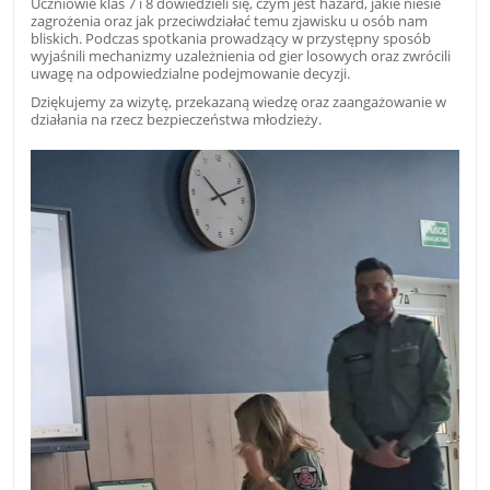
Uczniowie klas 7 i 8 dowiedzieli się, czym jest hazard, jakie niesie
zagrożenia oraz jak przeciwdziałać temu zjawisku u osób nam
bliskich. Podczas spotkania prowadzący w przystępny sposób
wyjaśnili mechanizmy uzależnienia od gier losowych oraz zwrócili
uwagę na odpowiedzialne podejmowanie decyzji.
Dziękujemy za wizytę, przekazaną wiedzę oraz zaangażowanie w
działania na rzecz bezpieczeństwa młodzieży.