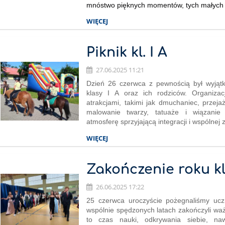
mnóstwo pięknych momentów, tych małych i 
WIĘCEJ
Piknik kl. I A
27.06.2025 11:21
Dzień 26 czerwca z pewnością był wyjąt
klasy I A oraz ich rodziców. Organizac
atrakcjami, takimi jak dmuchaniec, przej
malowanie twarzy, tatuaże i wiązanie 
atmosferę sprzyjającą integracji i wspólnej 
WIĘCEJ
Zakończenie roku k
26.06.2025 17:22
25 czerwca uroczyście pożegnaliśmy ucz
wspólnie spędzonych latach zakończyli waż
to czas nauki, odkrywania siebie, naw