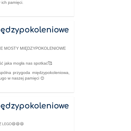
ich pamięci.
iędzypokoleniowe
IE MOSTY MIĘDZYPOKOLENIOWE
ść jaka mogła nas spotkać🥰
spólna przygoda międzypokoleniowa,
😊
ługo w naszej pamięci
iędzypokoleniowe
 Z LEGO😄😄😄