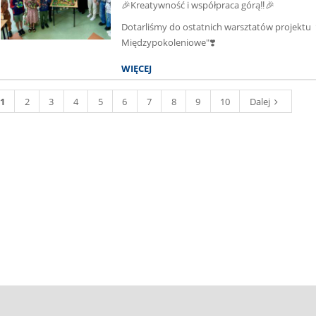
🎉Kreatywność i współpraca górą‼️🎉
Dotarliśmy do ostatnich warsztatów projektu
Międzypokoleniowe"❣️
WIĘCEJ
1
2
3
4
5
6
7
8
9
10
Dalej