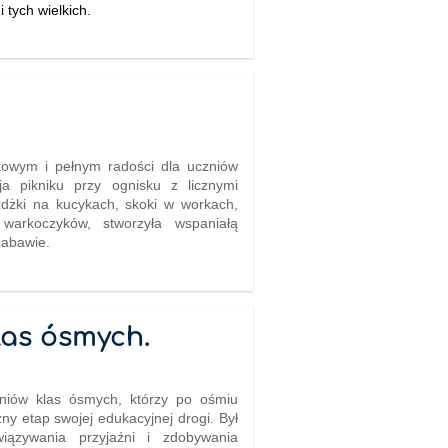
tych wielkich.
kowym i pełnym radości dla uczniów
ja pikniku przy ognisku z licznymi
ażdżki na kucykach, skoki w workach,
warkoczyków, stworzyła wspaniałą
zabawie.
las ósmych.
niów klas ósmych, którzy po ośmiu
ny etap swojej edukacyjnej drogi. Był
iązywania przyjaźni i zdobywania