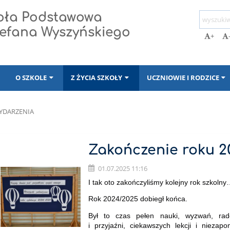
koła Podstawowa
Stefana Wyszyńskiego
+
I
O SZKOLE
Z ŻYCIA SZKOŁY
UCZNIOWIE I RODZICE
YDARZENIA
Zakończenie roku 2
01.07.2025 11:16
I tak oto zakończyliśmy kolejny rok szkoln
Rok 2024/2025 dobiegł końca.
Był to czas pełen nauki, wyzwań, rado
i przyjaźni, ciekawszych lekcji i nieza