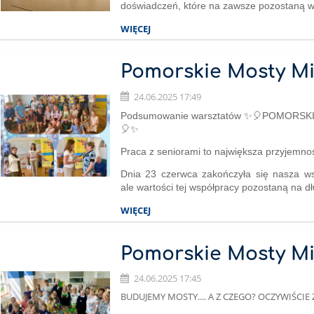
doświadczeń, które na zawsze pozostaną w 
WIĘCEJ
Pomorskie Mosty M
24.06.2025 17:49
Podsumowanie warsztatów
✨️🎈POMORSK
🎈✨️
Praca z seniorami to największa przyjemno
Dnia 23 czerwca zakończyła się nasza w
ale wartości tej współpracy pozostaną na d
WIĘCEJ
Pomorskie Mosty M
24.06.2025 17:45
BUDUJEMY MOSTY.... A Z CZEGO? OCZYWIŚCIE