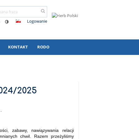
Logowanie
-
KONTAKT
RODO
024/2025
y…
ści, zabawy, nawiązywania relacji
pomnianych chwil. Razem przeżyliśmy