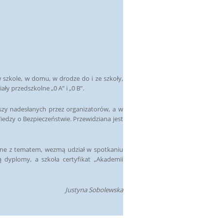
szkole, w domu, w drodze do i ze szkoły,
ły przedszkolne „0 A” i „0 B”.
zy nadesłanych przez organizatorów, a w
dzy o Bezpieczeństwie. Przewidziana jest
ane z tematem, wezmą udział w spotkaniu
 dyplomy, a szkoła certyfikat „Akademii
Justyna Sobolewska