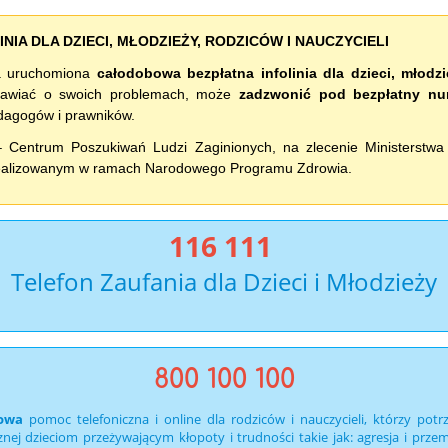
IA DLA DZIECI, MŁODZIEŻY, RODZICÓW I NAUCZYCIELI
ła uruchomiona
całodobowa bezpłatna infolinia dla dzieci, młodzi
mawiać o swoich problemach, może
zadzwonić pod bezpłatny n
dagogów i prawników.
– Centrum Poszukiwań Ludzi Zaginionych, na zlecenie Ministerstwa
realizowanym w ramach Narodowego Programu Zdrowia.
116 111
Telefon Zaufania dla Dzieci i Młodzieży
800 100 100
owa
pomoc telefoniczna i online dla rodziców i nauczycieli, którzy potrz
nej dzieciom przeżywającym kłopoty i trudności takie jak: agresja i prz