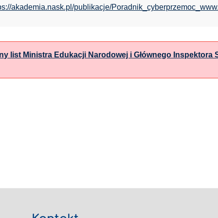
ps://akademia.nask.pl/publikacje/Poradnik_cyberprzemoc_www
ny list Ministra Edukacji Narodowej i Głównego Inspektora 