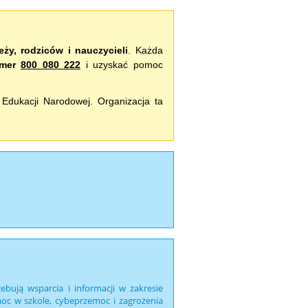
eży, rodziców i nauczycieli
. Każda
umer
800 080 222
i uzyskać pomoc
 Edukacji Narodowej. Organizacja ta
ebują wsparcia i informacji w zakresie
emoc w szkole, cybeprzemoc i zagrożenia