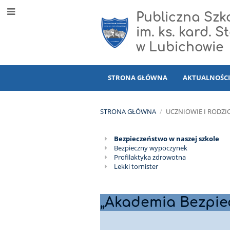
Publiczna Sz
im. ks. kard. 
w Lubichowie
STRONA GŁÓWNA
AKTUALNOŚC
STRONA GŁÓWNA
/
UCZNIOWIE I RODZI
Bezpieczeństwo w naszej szkole
Bezpieczeństwo
Bezpieczny wypoczynek
Profilaktyka zdrowotna
i
Lekki tornister
zdrowie
„Akademia Bezpie