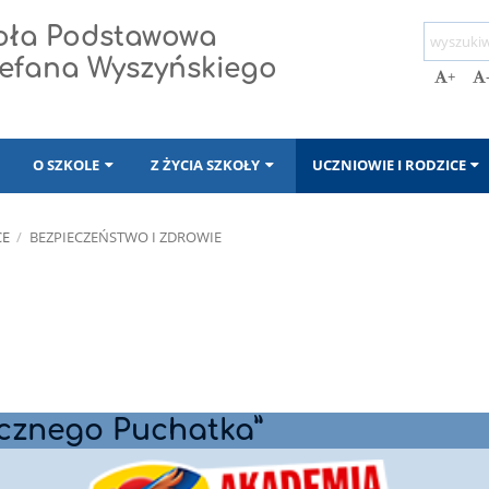
koła Podstawowa
Stefana Wyszyńskiego
+
I
O SZKOLE
Z ŻYCIA SZKOŁY
UCZNIOWIE I RODZICE
CE
/
BEZPIECZEŃSTWO I ZDROWIE
cznego Puchatka”