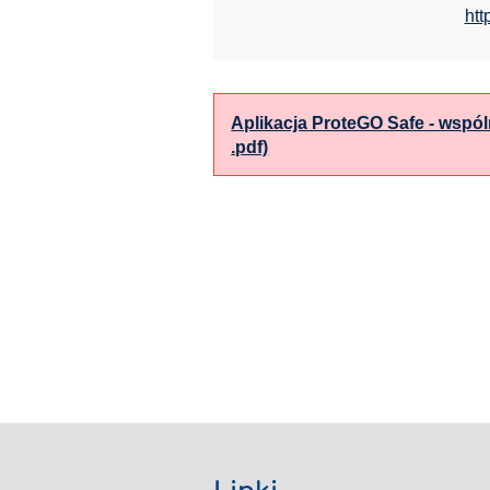
htt
Aplikacja ProteGO Safe - wspól
.pdf)