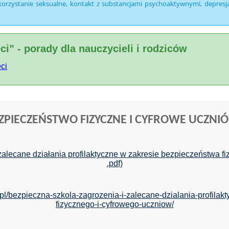
orzystanie seksualne, kontakt z substancjami psychoaktywnymi, depresja 
ci” - porady dla nauczycieli i rodziców
ci
ZPIECZEŃSTWO FIZYCZNE I CYFROWE UCZNI
alecane działania profilaktyczne w zakresie bezpieczeństwa fi
.pdf)
pl/bezpieczna-szkola-zagrozenia-i-zalecane-dzialania-profila
fizycznego-i-cyfrowego-uczniow/