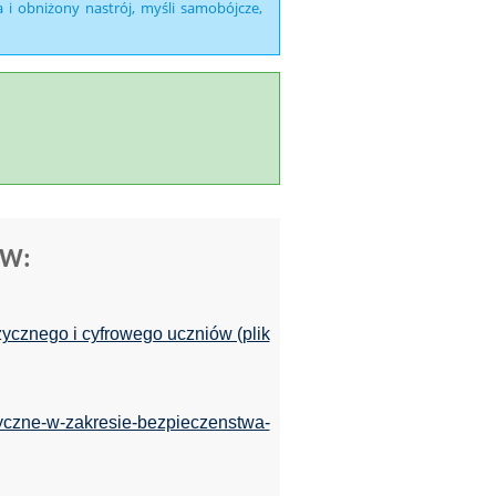
i obniżony nastrój, myśli samobójcze,
ÓW:
zycznego i cyfrowego uczniów (plik
ktyczne-w-zakresie-bezpieczenstwa-