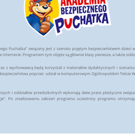
go Puchatka” związany jest z szeroko pojętym bezpieczeństwem dzieci w 
 Internecie. Programem tym objęte są głównie klasy pierwsze, a także oddzia
az z wychowawcą będą korzystali z materiałów dydaktycznych i scenarius
 bezpieczeństwa poprzez udział w komputerowym Ogólnopolskim Teście Wie
wszych i oddziałów przedszkolnych wykonają dwie prace plastyczne związ
cje”. Po zrealizowaniu założeń programu uczestnicy programu otrzymają