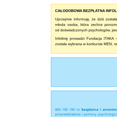
CAŁODOBOWA BEZPŁATNA INFOLIN
Uprzejmie informuję, że dziś zosta
młoda osoba, która zechce poroz
od doświadczonych psychologów, pe
Infolinię prowadzi Fundacja ITAKA 
została wybrana w konkursie MEN, 
800 100 100 to
bezpłatna i anonim
przeciwdziałania i pomocy psychologicz