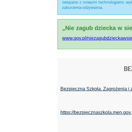
związane z nowymi technologiami, wyk
zaburzenia odżywiania.
„Nie zagub dziecka w sie
www.gov.pl/niezagubdzieckawsie
BE
Bezpieczna Szkoła. Zagrożenia i z
https://bezpiecznaszkola.men.gov.